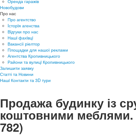
Оренда гаражів
Новобудови
Про нас
Про агентство
Iсторiя агенства
Вiдгуки про нас
Нашi фахiвцi
Вакансії ріелтор
Площадки для нашої реклами
Агентства Кропивницького
Райони та вулицi Кропивницького
Залишити заявку
Статті та Новини
Нашi Контакти та 3D тури
Продажа будинку із ср
коштовними меблями
782)