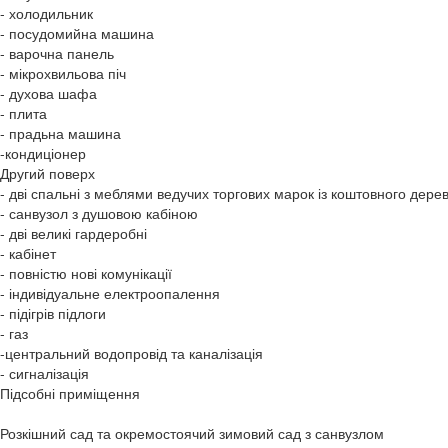
- холодильник
- посудомийна машина
- варочна панель
- мікрохвильова піч
- духова шафа
- плита
- прадьна машина
-кондиціонер
Другий поверх
- дві спальні з меблями ведучих торгових марок із коштовного дере
- санвузол з душовою кабіною
- дві великі гардеробні
- кабінет
- повністю нові комунікації
- індивідуальне електроопалення
- підігрів підлоги
- газ
-центральний водопровід та каналізація
- сигналізація
Підсобні приміщення
Розкішний сад та окремостоячий зимовий сад з санвузлом