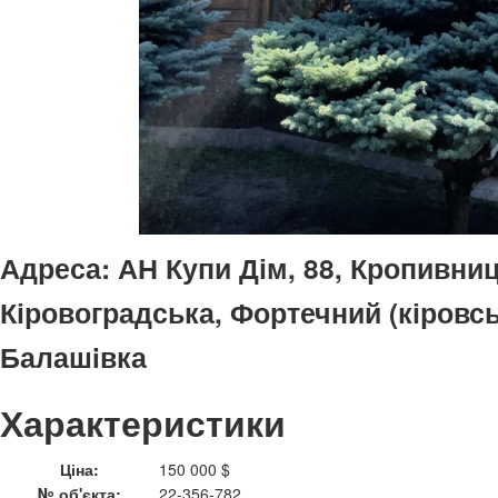
Адреса:
АН Купи Дім, 88, Кропивниц
Кіровоградська, Фортечний (кіровсь
Балашiвка
Характеристики
Ціна:
150 000 $
№ об'єкта:
22-356-782