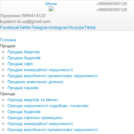
Меню
+380666565120
+380636565120
Підтримка 0999414123
kupidom.kr.ua@gmail.com
Facebook
Twitter
Telegram
Instagram
Youtube
Tiktok
Головна
Продаж
Продаж Квартир
Продаж будинкiв
Продам офiс
Продаж комерцiйної нерухомостi
Продаж виробничої промислової нерухомості
Продажа земельних ділянок
Продаж гаражів
Оренда
Оренда квартир та кiмнат
Оренда нерухомості подобово, почасово
Оренда будинкiв
Оренда офісних приміщень
Оренда комерційної нерухомості
Оренда виробничої промислової нерухомості