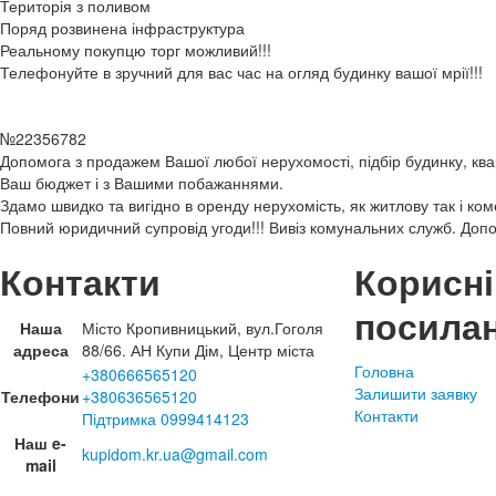
Територія з поливом
Поряд розвинена інфраструктура
Реальному покупцю торг можливий!!!
Телефонуйте в зручний для вас час на огляд будинку вашої мрії!!!
№22356782
Допомога з продажем Вашої любої нерухомості, підбір будинку, ква
Ваш бюджет і з Вашими побажаннями.
Здамо швидко та вигідно в оренду нерухомість, як житлову так і ком
Повний юридичний супровід угоди!!! Вивіз комунальних служб. Доп
Контакти
Корисні
посила
Наша
Місто Кропивницький, вул.Гоголя
адреса
88/66. АН Купи Дім, Центр міста
Головна
+380666565120
Залишити заявку
Телефони
+380636565120
Контакти
Підтримка 0999414123
Наш e-
kupidom.kr.ua@gmail.com
mail