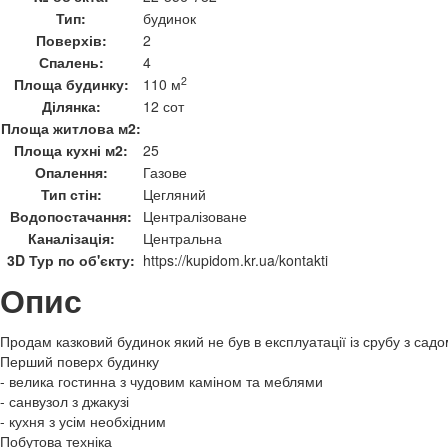
Тип:
будинок
Поверхів:
2
Спалень:
4
2
Площа будинку:
110 м
Ділянка:
12 сот
Площа житлова м2:
Площа кухні м2:
25
Опалення:
Газове
Тип стін:
Цегляний
Водопостачання:
Централізоване
Каналізація:
Центральна
3D Тур по об'єкту:
https://kupidom.kr.ua/kontakti
Опис
Продам казковий будинок який не був в експлуатації із срубу з сад
Перший поверх будинку
- велика гостинна з чудовим каміном та меблями
- санвузол з джакузі
- кухня з усім необхідним
Побутова техніка