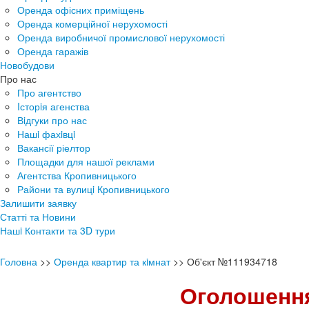
Оренда офісних приміщень
Оренда комерційної нерухомості
Оренда виробничої промислової нерухомості
Оренда гаражів
Новобудови
Про нас
Про агентство
Iсторiя агенства
Вiдгуки про нас
Нашi фахiвцi
Вакансії ріелтор
Площадки для нашої реклами
Агентства Кропивницького
Райони та вулицi Кропивницького
Залишити заявку
Статті та Новини
Нашi Контакти та 3D тури
Головна
>>
Оренда квартир та кiмнат
>>
Об'єкт №111934718
Оголошення