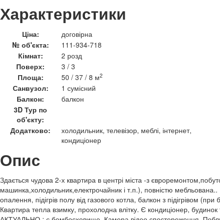
Характеристики
Ціна:
договірна
№ об'єкта:
111-934-718
Кімнат:
2 розд
Поверх:
3 / 3
2
Площа:
50 / 37 / 8 м
Санвузол:
1 сумісний
Балкон:
балкон
3D Тур по
об'єкту:
Додатково:
холодильник, телевізор, меблі, інтернет,
кондиціонер
Опис
Здається чудова 2-х квартира в центрі міста -з євроремонтом,побу
машинка,холодильник,електрочайник і т.п.), повністю мебльована.. 
опалення, підігрів полу від газового котла, балкон з підігрівом (пр
Квартира тепла взимку, прохолодна влітку. Є кондиціонер, будинок 
АКТУАЛЬНО : є бомбосховище. Камера відео спостереження. Поблиз