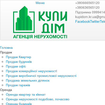
Меню
+380666565120
+380636565120
Підтримка 099941
kupidom.kr.ua@gma
Facebook
Twitter
Te
Головна
Продаж
Продаж Квартир
Продаж будинкiв
Продам офiс
Продаж комерцiйної нерухомостi
Продаж виробничої промислової нерухомості
Продажа земельних ділянок
Продаж гаражів
Оренда
Оренда квартир та кiмнат
Оренда нерухомості подобово, почасово
Оренда будинкiв