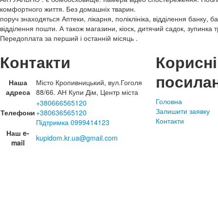
комфортного життя. Без домашніх тварин.
поруч знаходяться Аптеки, лікарня, поліклініка, відділення банку, 
відділення пошти. А також магазини, кіоск, дитячий садок, зупинка 
Передоплата за перший і останній місяць .
Контакти
Корисні
посила
Наша
Місто Кропивницький, вул.Гоголя
адреса
88/66. АН Купи Дім, Центр міста
Головна
+380666565120
Залишити заявку
Телефони
+380636565120
Контакти
Підтримка 0999414123
Наш e-
kupidom.kr.ua@gmail.com
mail