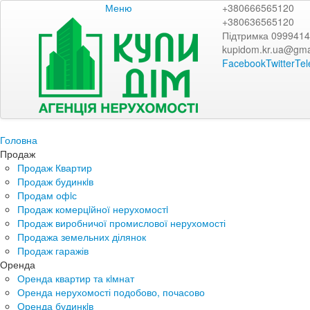
Меню
+380666565120
+380636565120
Підтримка 099941
kupidom.kr.ua@gma
Facebook
Twitter
Te
Головна
Продаж
Продаж Квартир
Продаж будинкiв
Продам офiс
Продаж комерцiйної нерухомостi
Продаж виробничої промислової нерухомості
Продажа земельних ділянок
Продаж гаражів
Оренда
Оренда квартир та кiмнат
Оренда нерухомості подобово, почасово
Оренда будинкiв