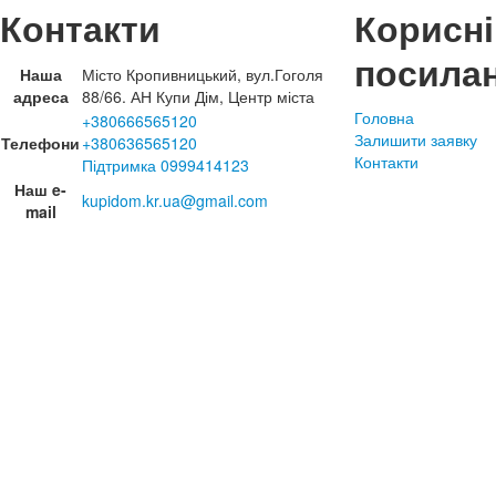
Контакти
Корисні
посила
Наша
Місто Кропивницький, вул.Гоголя
адреса
88/66. АН Купи Дім, Центр міста
Головна
+380666565120
Залишити заявку
Телефони
+380636565120
Контакти
Підтримка 0999414123
Наш e-
kupidom.kr.ua@gmail.com
mail