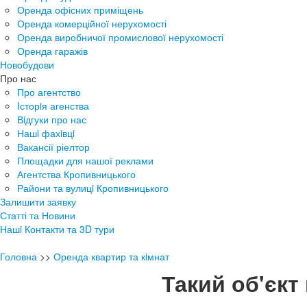
Оренда офісних приміщень
Оренда комерційної нерухомості
Оренда виробничої промислової нерухомості
Оренда гаражів
Новобудови
Про нас
Про агентство
Iсторiя агенства
Вiдгуки про нас
Нашi фахiвцi
Вакансії ріелтор
Площадки для нашої реклами
Агентства Кропивницького
Райони та вулицi Кропивницького
Залишити заявку
Статті та Новини
Нашi Контакти та 3D тури
Головна
>>
Оренда квартир та кiмнат
Такий об'єкт 