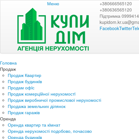
Меню
+380666565120
+380636565120
Підтримка 099941
kupidom.kr.ua@gma
Facebook
Twitter
Te
Головна
Продаж
Продаж Квартир
Продаж будинкiв
Продам офiс
Продаж комерцiйної нерухомостi
Продаж виробничої промислової нерухомості
Продажа земельних ділянок
Продаж гаражів
Оренда
Оренда квартир та кiмнат
Оренда нерухомості подобово, почасово
Оренда будинкiв