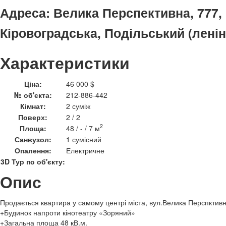
Адреса:
Велика Перспективна, 777,
Кіровоградська, Подільський (ленін
Характеристики
Ціна:
46 000 $
№ об'єкта:
212-886-442
Кімнат:
2 суміж
Поверх:
2 / 2
2
Площа:
48 / - / 7 м
Санвузол:
1 сумісний
Опалення:
Електричне
3D Тур по об'єкту:
Опис
Продається квартира у самому центрі міста, вул.Велика Перспктив
+Будинок напроти кінотеатру «Зоряний»
+Загальна площа 48 кВ.м.