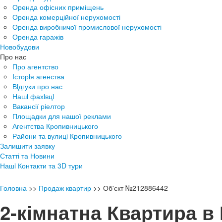
Оренда офісних приміщень
Оренда комерційної нерухомості
Оренда виробничої промислової нерухомості
Оренда гаражів
Новобудови
Про нас
Про агентство
Iсторiя агенства
Вiдгуки про нас
Нашi фахiвцi
Вакансії ріелтор
Площадки для нашої реклами
Агентства Кропивницького
Райони та вулицi Кропивницького
Залишити заявку
Статті та Новини
Нашi Контакти та 3D тури
Головна
>>
Продаж квартир
>>
Об'єкт №212886442
2-кімнатна Квартира в