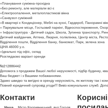
+Планування суміжна-прохідна
+Без ремонту, але матеріали всі є
+Електроопалення, металопластикові вікна
+Санвузол суміжний
+В квартирі є Кондиціонер, Меблі на кухні, Гардероб, Панорамні вік
+ Паркувальне місце, Гостьовий паркінг, Відеоспостереження, Охор
+ Інфраструктура - Дитячий садок, Школа, Зупинка транспорту, Рино
Дитячий майданчик, Аптека, Лікарня, поліклініка, Центр міста, Ресто
Відділення пошти, Відділення банку, банкомат, Парк, зелена зона
ЦІНА 46000 у.о.
+Ідеально під офіс, склад
Розглядаємо варіант оренди
№212886442
Допомога з продажем Вашої любої нерухомості, підбір будинку, ква
Ваш бюджет і з Вашими побажаннями.
Здамо швидко та вигідно в оренду нерухомість, як житлову так і ком
Повний юридичний супровід угоди!!! Вивіз комунальних служб. Доп
Контакти
Корисні
посила
Наша
Місто Кропивницький, вул.Гоголя