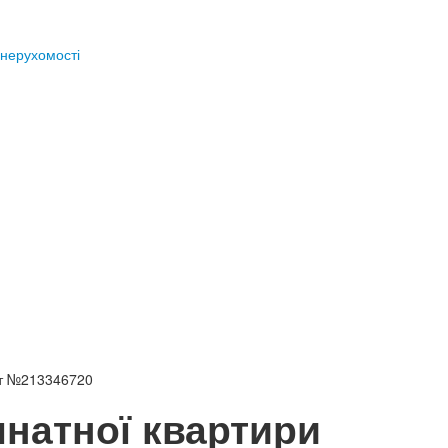
нерухомості
кт №213346720
мнатної квартири