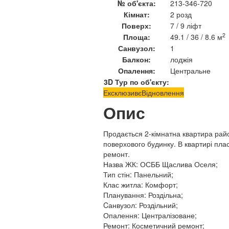
№ об'єкта:
213-346-720
Кімнат:
2 розд
Поверх:
7 / 9 ліфт
2
Площа:
49.1 / 36 / 8.6 м
Санвузол:
1
Балкон:
лоджія
Опалення:
Центральне
3D Тур по об'єкту:
Ексклюзив
єВідновлення
Опис
Продається 2-кімнатна квартира рай
поверхового будинку. В квартирі плас
ремонт.
Назва ЖК: ОСББ Щаслива Оселя;
Тип стін: Панельний;
Клас житла: Комфорт;
Планування: Роздільна;
Cанвузол: Роздільний;
Опалення: Централізоване;
Ремонт: Косметичний ремонт;