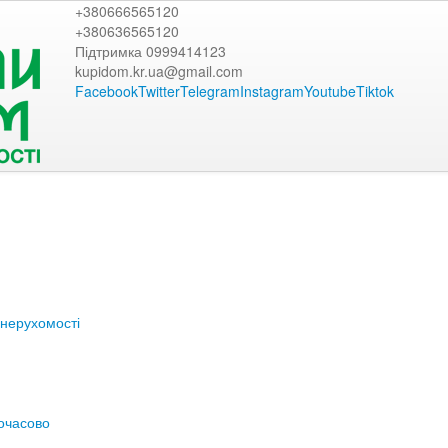
+380666565120
+380636565120
Підтримка 0999414123
kupidom.kr.ua@gmail.com
Facebook
Twitter
Telegram
Instagram
Youtube
Tiktok
нерухомості
очасово