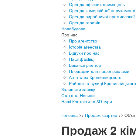
Оренда офісних приміщень
Оренда комерційної нерухомості
Оренда виробничої промислової 
Оренда гаражів
Новобудови
Про нас
Про агентство
Iсторiя агенства
Вiдгуки про нас
Нашi фахiвцi
Вакансії ріелтор
Площадки для нашої реклами
Агентства Кропивницького
Райони та вулицi Кропивницького
Залишити заявку
Статті та Новини
Нашi Контакти та 3D тури
Головна
>>
Продаж квартир
>>
Об'є
Продаж 2 кі