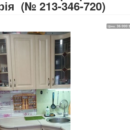
дрія
(№ 213-346-720)
36 000 
Ціна: