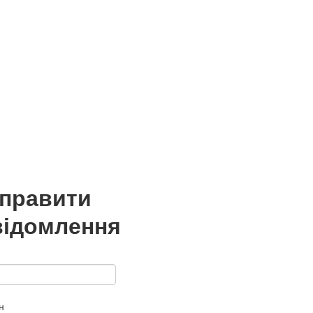
дправити
відомлення
н