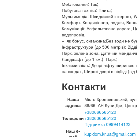
Меблювання: Так;
Побутова техніка: Плита;
Мультимедіа: Швидкісний інтернет, Wi
Комфорт: Кондиціонер, лоджія, Ванна
Комунікації: Асфальтована дорога, Це
водопровід,
+ ,як бонус, скважина;Без води не б
Інфраструктура (до 500 метрів): Відд
Парк, зелена зона, Дитячий майданч
Ландшафт (до 1 км.): Парк;
Інклюзивність: Двері ліфту шириною в
на сходах, Широкі двері в підїзді (від 
Контакти
Наша
Місто Кропивницький, вул
адреса
88/66. АН Купи Дім, Центр
+380666565120
Телефони
+380636565120
Підтримка 0999414123
Наш e-
kupidom.kr.ua@gmail.com