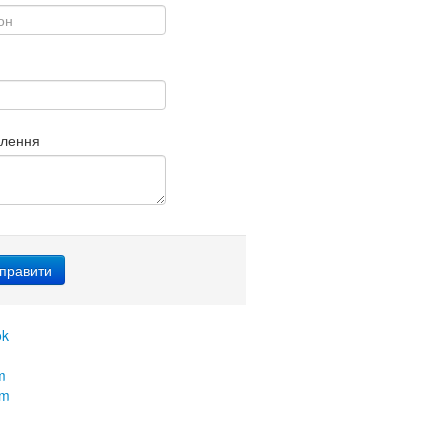
млення
ok
m
am