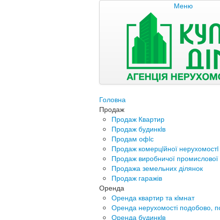
Меню
Головна
Продаж
Продаж Квартир
Продаж будинкiв
Продам офiс
Продаж комерцiйної нерухомостi
Продаж виробничої промислової 
Продажа земельних ділянок
Продаж гаражів
Оренда
Оренда квартир та кiмнат
Оренда нерухомості подобово, п
Оренда будинкiв