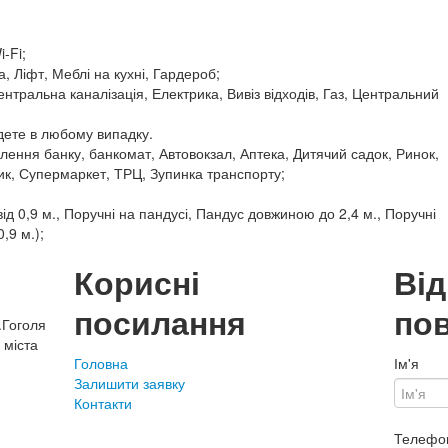
-Fi;
, Ліфт, Меблі на кухні, Гардероб;
нтральна каналізація, Електрика, Вивіз відходів, Газ, Центральний
удете в любому випадку.
ілення банку, банкомат, Автовокзал, Аптека, Дитячий садок, Ринок,
ик, Супермаркет, ТРЦ, Зупинка транспорту;
ід 0,9 м., Поручні на пандусі, Пандус довжиною до 2,4 м., Поручні
0,9 м.);
Корисні
Ві
посилання
по
.Гоголя
 міста
Головна
Ім'я
Залишити заявку
Контакти
Телефо