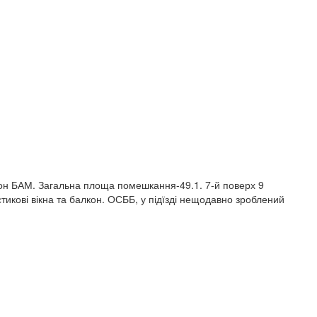
он БАМ. Загальна площа помешкання-49.1. 7-й поверх 9
тикові вікна та балкон. ОСББ, у підїзді нещодавно зроблений