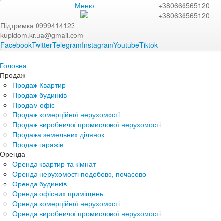
Меню
+380666565120
+380636565120
Підтримка 0999414123
kupidom.kr.ua@gmail.com
Facebook
Twitter
Telegram
Instagram
Youtube
Tiktok
Головна
Продаж
Продаж Квартир
Продаж будинкiв
Продам офiс
Продаж комерцiйної нерухомостi
Продаж виробничої промислової нерухомості
Продажа земельних ділянок
Продаж гаражів
Оренда
Оренда квартир та кiмнат
Оренда нерухомості подобово, почасово
Оренда будинкiв
Оренда офісних приміщень
Оренда комерційної нерухомості
Оренда виробничої промислової нерухомості