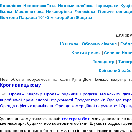
Ковалівка
Новоолексіївка
Новомиколаївка
Черемушки
Кущі
Балка
Масляниківка
Никанорівка
Лелеківка
Гірниче селищ
Волкова
Пацаєва
101-й мікрорайон
Жадова
Для зру
13 школа
|
Обласна лікарня
|
Габд
Критий ринок
|
Селище Нов
Телецентр
|
Типог
Кріпосний райо
Нові об'єкти нерухомості на сайті Купи Дом. Більше квартир 
Кропивницьком
у
✅
Продаж Квартир
Продаж будинкiв
Продажа земельних діля
виробничої промислової нерухомості
Продаж гаражів
Оренда гара
Оренда офісних приміщень
Оренда комерційної нерухомості
Оренд
Кропивницькому з’явився новий
телеграм-бот
, який допомагає в по
кає квартири, будинки або комерційні об’єкти. Шукає і продаж і орен
новна перевага цього бота в тому, що він надає цілковито актуальн