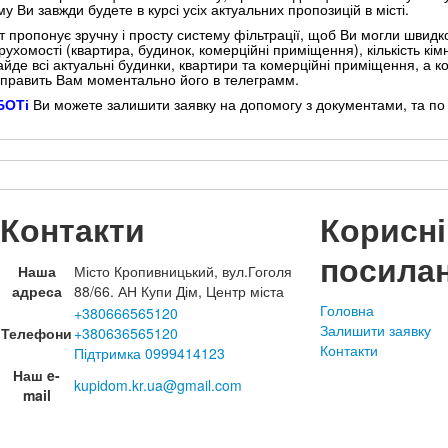
му Ви завжди будете в курсі усіх актуальних пропозицій в місті.
т пропонує зручну і просту систему фільтрації, щоб Ви могли швидко
рухомості (квартира, будинок, комерційні приміщення), кількість кі
айде всі актуальні будинки, квартири та комерційні приміщення, а
дправить Вам моментально його в телеграмм.
БОТі
Ви можете залишити заявку на допомогу з документами, та по п
Контакти
Корисні
посила
Наша
Місто Кропивницький, вул.Гоголя
адреса
88/66. АН Купи Дім, Центр міста
Головна
+380666565120
Залишити заявку
Телефони
+380636565120
Контакти
Підтримка 0999414123
Наш e-
kupidom.kr.ua@gmail.com
mail