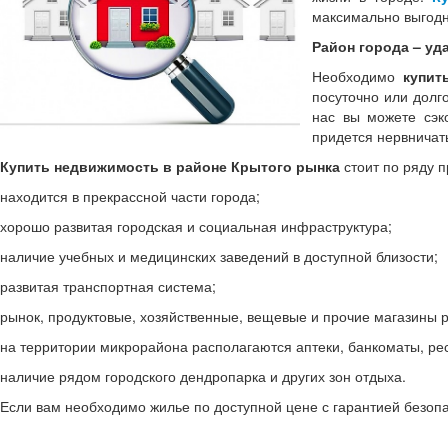
максимально выгодн
Район города – уд
Необходимо
купит
посуточно или долг
нас вы можете сэк
придется нервничать
Купить недвижимость в районе Крытого рынка
стоит по ряду п
находится в прекрассной части города;
хорошо развитая городская и социальная инфраструктура;
наличие учебных и медицинских заведений в доступной близости;
развитая транспортная система;
рынок, продуктовые, хозяйственные, вещевые и прочие магазины р
на территории микрорайона располагаются аптеки, банкоматы, рес
наличие рядом городского дендропарка и других зон отдыха.
Если вам необходимо жилье по доступной цене с гарантией безопа