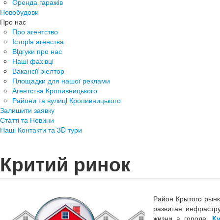
Оренда гаражів
Новобудови
Про нас
Про агентство
Iсторiя агенства
Вiдгуки про нас
Нашi фахiвцi
Вакансії ріелтор
Площадки для нашої реклами
Агентства Кропивницького
Райони та вулицi Кропивницького
Залишити заявку
Статті та Новини
Нашi Контакти та 3D тури
Критий ринок
Район Крытого рынк
развитая инфрастр
жизни в городе.
К