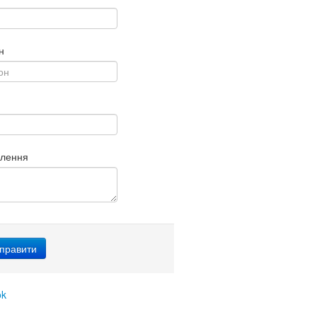
н
млення
ok