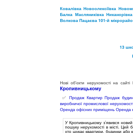
Ковалівка
Новоолексіївка
Новом
Балка
Масляниківка
Никанорівка
Волкова
Пацаєва
101-й мікрорайо
13 шк
Нові об'єкти нерухомості на сайт
Кропивницьком
у
✅
Продаж Квартир
Продаж будин
виробничої промислової нерухомост
Оренда офісних приміщень
Оренда 
У Кропивницькому з’явився нови
пошуку нерухомості в місті. Цей 
хто шукає квартири, будинки або к