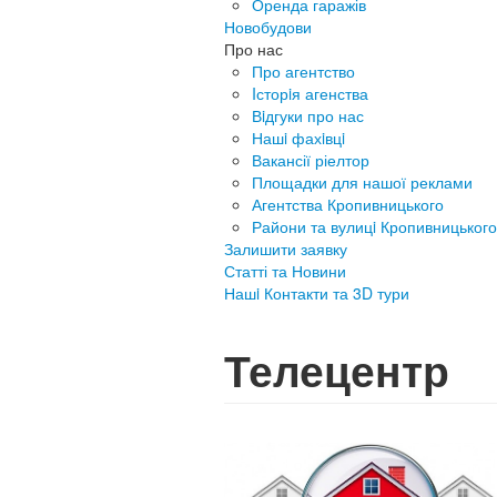
Оренда гаражів
Новобудови
Про нас
Про агентство
Iсторiя агенства
Вiдгуки про нас
Нашi фахiвцi
Вакансії ріелтор
Площадки для нашої реклами
Агентства Кропивницького
Райони та вулицi Кропивницького
Залишити заявку
Статті та Новини
Нашi Контакти та 3D тури
Телецентр