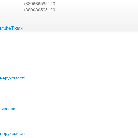
+380666565120
+380636565120
utube
Tiktok
нерухомості
очасово
нерухомості