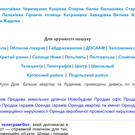
иколаївка
Черемушки
Кущівка
Озерна балка
Балашівка
Ста
Лелеківка
Гірниче селище
Катранівка
Завадівка
Велика Б
н
Жадова
Для зручності пошуку
ола
|
Обласна лікарня
|
Габдрахманова
|
ДОСААФ
|
Залізнична 
Критий ринок
|
Селище Нове
|
Пять/пять
|
Полтавська
|
Сонячн
Телецентр
|
Типографія
|
Центр
|
Школьный
Кріпосний район
|
Подільский район
і Купи Дом. Більше квартир та будинків, приміщень дивись по
кiв
Продажа земельних ділянок
Новобудови
Продам офiс
Прода
і
Продаж гаражів
Оренда гаражів
Оренда квартир та кiмнат
Оренда
комерційної нерухомості
Оренда виробничої промислової нерухомо
й
телеграм-бот
, який допомагає в
бот — справжній помічник для тих,
омерційні об’єкти. Шукає і продаж