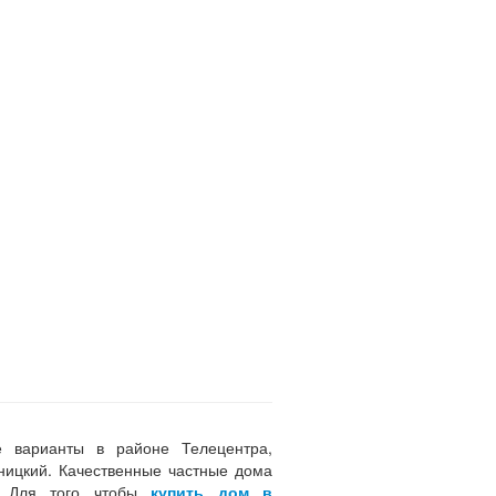
е варианты в районе Телецентра,
ницкий. Качественные частные дома
е. Для того чтобы
купить дом в