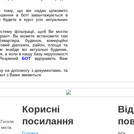
 тому, що він надає цілковито
ошення в боті завантажуються в
 будете в курсі усіх актуальних
истему фільтрації, щоб Ви могли
іант. Ви можете встановити такі
квартира, будинок, комерційні
іновий діапазон, район, площа та
 знайде всі актуальні будинки,
я, а коли в нашу базу нерухомості
 Розумний
БОТ
відправить Вам
у на допомогу з документами, та
ант з Вами звяжиться.
Корисні
Ві
посилання
по
.Гоголя
 міста
Головна
Ім'я