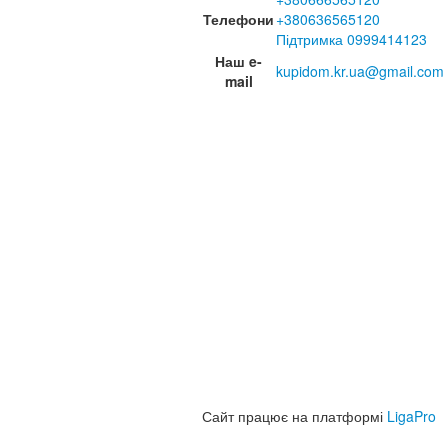
Телефони
+380636565120
Підтримка 0999414123
Наш e-
kupidom.kr.ua@gmail.com
mail
Сайт працює на платформі
LigaPro