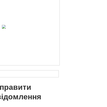
дправити
відомлення