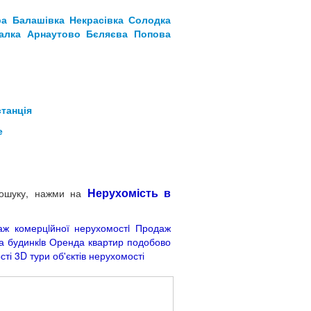
ра Балашівка
Некрасівка
Солодка
алка
Арнаутово
Бєляєва
Попова
станція
е
Нерухомість в
 пошуку, нажми на
ж комерцiйної нерухомостi
Продаж
 будинкiв
Оренда квартир подобово
сті
3D тури об'єктів нерухомості