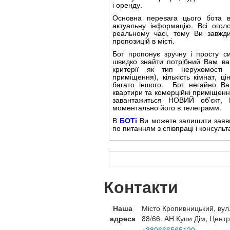
і оренду.
Основна перевага цього бота в
актуальну інформацію. Всі огол
реальному часі, тому Ви завжди
пропозицій в місті.
Бот пропонує зручну і просту с
швидко знайти потрібний Вам вар
критерії як тип нерухомості (
приміщення), кількість кімнат, ц
багато іншого. Бот негайно Вам
квартири та комерційні приміщенн
завантажиться НОВИЙ об’єкт,
моментально його в телеграмм.
В
БОТі
Ви можете залишити заявк
по питанням з співпраці і консульт
Контакти
Наша
Місто Кропивницький, вул
адреса
88/66. АН Купи Дім, Центр
+380666565120