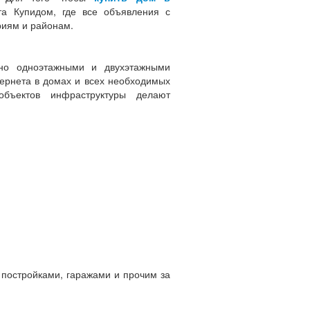
та Купидом, где все объявления с
риям и районам.
но одноэтажными и двухэтажными
тернета в домах и всех необходимых
объектов инфраструктуры делают
постройками, гаражами и прочим за