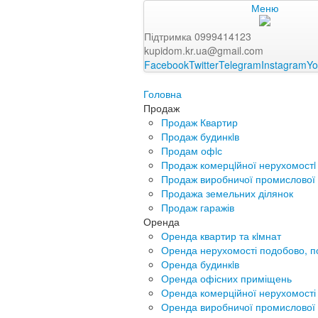
Меню
Підтримка 0999414123
kupidom.kr.ua@gmail.com
Facebook
Twitter
Telegram
Instagram
Yo
Головна
Продаж
Продаж Квартир
Продаж будинкiв
Продам офiс
Продаж комерцiйної нерухомостi
Продаж виробничої промислової 
Продажа земельних ділянок
Продаж гаражів
Оренда
Оренда квартир та кiмнат
Оренда нерухомості подобово, п
Оренда будинкiв
Оренда офісних приміщень
Оренда комерційної нерухомості
Оренда виробничої промислової 