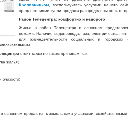
Кропивницком
, воспользуйтесь услугами нашего сай
предложениями купли-продажи распределены по катего
Район Телецентра: комфортно и недорого
Жилье в район Телецентра в основном представле
домами. Наличие водопровода, газа, электричества, ин
для жизнедеятельности социальных и городских 
ривлекательным.
елецентра
стоит также по таким причинам, как:
тва жилья;
 близости;
 в основном продаются с земельными участками, хозяйственными 