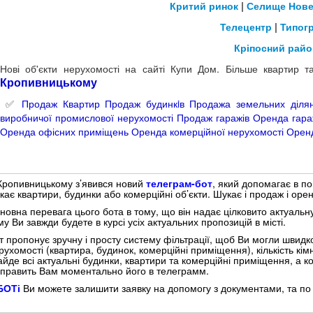
Критий ринок
|
Селище Нов
Телецентр
|
Типог
Кріпосний райо
Нові об'єкти нерухомості на сайті Купи Дом. Більше квартир 
Кропивницьком
у
✅
Продаж Квартир
Продаж будинкiв
Продажа земельних діля
виробничої промислової нерухомості
Продаж гаражів
Оренда гара
Оренда офісних приміщень
Оренда комерційної нерухомості
Оренд
Кропивницькому з’явився новий
телеграм-бот
, який допомагає в по
кає квартири, будинки або комерційні об’єкти. Шукає і продаж і орен
новна перевага цього бота в тому, що він надає цілковито актуальн
му Ви завжди будете в курсі усіх актуальних пропозицій в місті.
т пропонує зручну і просту систему фільтрації, щоб Ви могли швидко
рухомості (квартира, будинок, комерційні приміщення), кількість кі
айде всі актуальні будинки, квартири та комерційні приміщення, а
дправить Вам моментально його в телеграмм.
БОТі
Ви можете залишити заявку на допомогу з документами, та по п