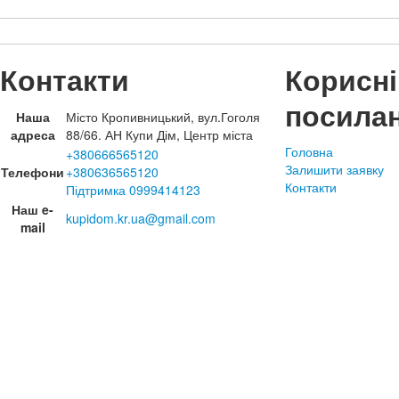
Контакти
Корисні
посила
Наша
Місто Кропивницький, вул.Гоголя
адреса
88/66. АН Купи Дім, Центр міста
Головна
+380666565120
Залишити заявку
Телефони
+380636565120
Контакти
Підтримка 0999414123
Наш e-
kupidom.kr.ua@gmail.com
mail