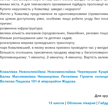
межах міста. А для тимчасового проживання підійдуть пропозиції ко
Купити нерухомість у Ковалівці: швидко і недорого!
Житло у Ковалівці представлене як одноповерховими (приватними)
на цілком доступному рівні, особливо якщо робити угоду без посе
причин:
розвинена інфраструктура;
велика кількість магазинів (продовольчих, бакалійних, речових тощо
близьке розташування шкіл та дитячих садків;
розгалужена мережа громадського транспорту;
парк Ковалевський, в якому можна приємно проводити час у вихідні 
Більшість оголошень присвячена продажу квартир у багатоповерхо
Кропивницькому: 1-кімнатну, 2-кімнатну, 4-кімнатну. Вартість залеж
Ковалівка
Новоолексіївка
Новомиколаївка
Черемушки
Кущі
Балка
Масляниківка
Никанорівка
Лелеківка
Гірниче селищ
Волкова
Пацаєва
101-й мікрорайон
Жадова
Для зру
13 школа
|
Обласна лікарня
|
Габд