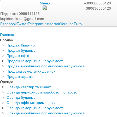
Меню
+380666565120
+380636565120
Підтримка 0999414123
kupidom.kr.ua@gmail.com
Facebook
Twitter
Telegram
Instagram
Youtube
Tiktok
Головна
Продаж
Продаж Квартир
Продаж будинкiв
Продам офiс
Продаж комерцiйної нерухомостi
Продаж виробничої промислової нерухомості
Продажа земельних ділянок
Продаж гаражів
Оренда
Оренда квартир та кiмнат
Оренда нерухомості подобово, почасово
Оренда будинкiв
Оренда офісних приміщень
Оренда комерційної нерухомості
Оренда виробничої промислової нерухомості