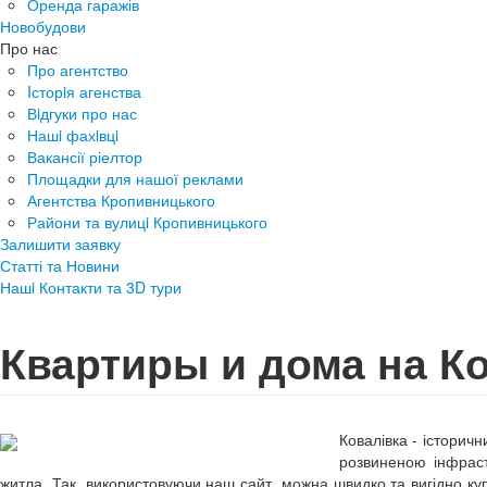
Оренда гаражів
Новобудови
Про нас
Про агентство
Iсторiя агенства
Вiдгуки про нас
Нашi фахiвцi
Вакансії ріелтор
Площадки для нашої реклами
Агентства Кропивницького
Райони та вулицi Кропивницького
Залишити заявку
Статті та Новини
Нашi Контакти та 3D тури
Квартиры и дома на К
Ковалівка - історич
розвиненою інфраст
житла. Так, використовуючи наш сайт, можна швидко та вигідно к