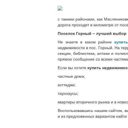
с такими районами, как Масляниковк
дорога проходит в километре от пос
Поселок Горный – лучший выбор
Не знаете в каком районе
купит
недвижимости в пос. Горный. На те
секции, библиотека, аптеки и полик
прямое сообщение со всеми частями
Если вы хотите
купить недвижимос
частные дома;
коттеджи;
таунхаусы;
квартиры вторичного рынка и в ново
Воспользовавшись нашим сайтом, 
и из предложенных вариантов найти т