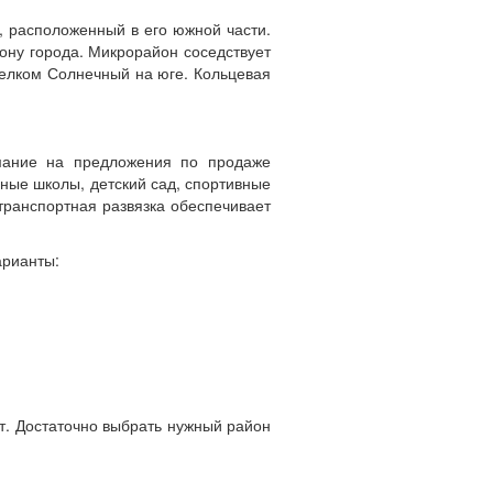
, расположенный в его южной части.
ону города. Микрорайон соседствует
оселком Солнечный на юге. Кольцевая
имание на предложения по продаже
ные школы, детский сад, спортивные
 транспортная развязка обеспечивает
арианты:
т. Достаточно выбрать нужный район