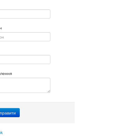
н
млення
ok