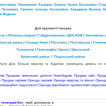
иколаївка
Черемушки
Кущівка
Озерна балка
Балашівка
Ста
Лелеківка
Гірниче селище
Катранівка
Завадівка
Велика Б
н
Жадова
Для зручності пошуку
ола
|
Обласна лікарня
|
Габдрахманова
|
ДОСААФ
|
Залізнична 
Критий ринок
|
Селище Нове
|
Пять/пять
|
Полтавська
|
Сонячн
Телецентр
|
Типографія
|
Центр
|
Школьный
Кріпосний район
|
Подільский район
і Купи Дом. Більше квартир та будинків, приміщень дивись по
кiв
Продажа земельних ділянок
Новобудови
Продам офiс
Прода
і
Продаж гаражів
Оренда гаражів
Оренда квартир та кiмнат
Оренда
комерційної нерухомості
Оренда виробничої промислової нерухомо
й
телеграм-бот
, який допомагає в
бот — справжній помічник для тих,