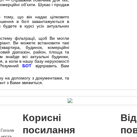
омерційні об’єкти. Шукає і продаж
 тому, що він надає цілковито
ошення в боті завантажуються в
 будете в курсі усіх актуальних
истему фільтрації, щоб Ви могли
іант. Ви можете встановити такі
квартира, будинок, комерційні
іновий діапазон, район, площа та
 знайде всі актуальні будинки,
я, а коли в нашу базу нерухомості
 Розумний
БОТ
відправить Вам
у на допомогу з документами, та
ант з Вами звяжиться.
Корисні
Ві
посилання
по
.Гоголя
 міста