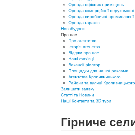
Оренда офісних приміщень
Оренда комерційної нерухомості
Оренда виробничої промислової 
Оренда гаражів
Новобудови
Про нас
Про агентство
Iсторiя агенства
Вiдгуки про нас
Нашi фахiвцi
Вакансії ріелтор
Площадки для нашої реклами
Агентства Кропивницького
Райони та вулицi Кропивницького
Залишити заявку
Статті та Новини
Нашi Контакти та 3D тури
Гірниче сел