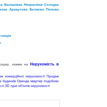
ра Балашівка
Некрасівка
Солодка
алка
Арнаутово
Бєляєва
Попова
станція
е
Нерухомість в
 пошуку, нажми на
ж комерцiйної нерухомостi
Продаж
 будинкiв
Оренда квартир подобово
сті
3D тури об'єктів нерухомості