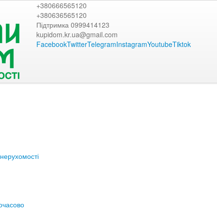
+380666565120
+380636565120
Підтримка 0999414123
kupidom.kr.ua@gmail.com
Facebook
Twitter
Telegram
Instagram
Youtube
Tiktok
нерухомості
очасово