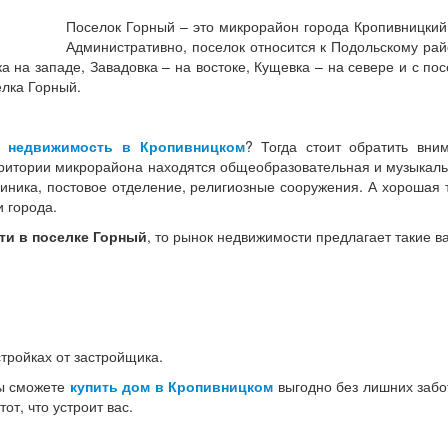
Поселок Горный – это микрорайон города Кропивницкий
Административно, поселок относится к Подольскому рай
а на западе, Завадовка – на востоке, Кущевка – на севере и с п
елка Горный.
ь недвижимость в Кропивницком
? Тогда стоит обратить вн
рритории микрорайона находятся общеобразовательная и музыкаль
линика, постовое отделение, религиозные сооружения. А хорошая
 города.
ти в поселке Горный
, то рынок недвижимости предлагает такие в
стройках от застройщика.
вы сможете
купить дом в Кропивницком
выгодно без лишних забо
от, что устроит вас.