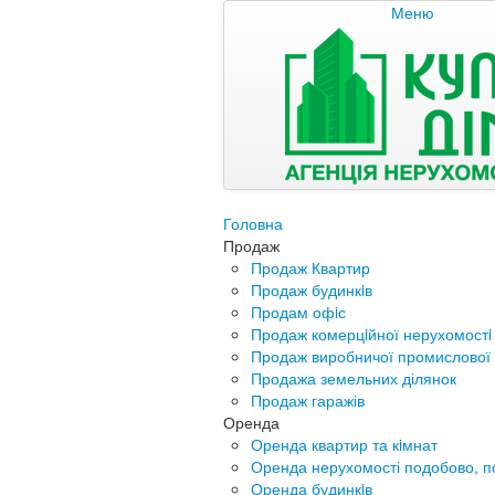
Меню
Головна
Продаж
Продаж Квартир
Продаж будинкiв
Продам офiс
Продаж комерцiйної нерухомостi
Продаж виробничої промислової 
Продажа земельних ділянок
Продаж гаражів
Оренда
Оренда квартир та кiмнат
Оренда нерухомості подобово, п
Оренда будинкiв