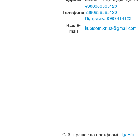
+380666565120
Телефони
+380636565120
Підтримка 0999414123
Наш e-
kupidom.kr.ua@gmail.com
mail
Сайт працює на платформі
LigaPro