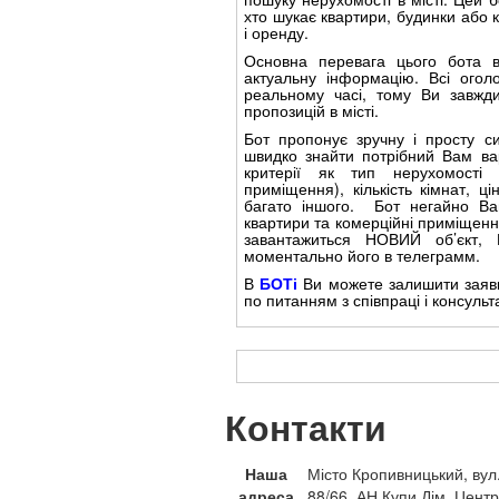
хто шукає квартири, будинки або к
і оренду.
Основна перевага цього бота в
актуальну інформацію. Всі огол
реальному часі, тому Ви завжди
пропозицій в місті.
Бот пропонує зручну і просту с
швидко знайти потрібний Вам вар
критерії як тип нерухомості (
приміщення), кількість кімнат, ц
багато іншого. Бот негайно Вам
квартири та комерційні приміщенн
завантажиться НОВИЙ об’єкт,
моментально його в телеграмм.
В
БОТі
Ви можете залишити заявк
по питанням з співпраці і консульт
Контакти
Наша
Місто Кропивницький, вул
адреса
88/66. АН Купи Дім, Центр