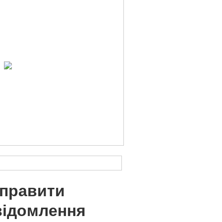
дправити
відомлення