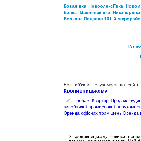
Ковалівка
Новоолексіївка
Новом
Балка
Масляниківка
Никанорівка
Волкова
Пацаєва
101-й мікрорайо
13 шк
Нові об'єкти нерухомості на сайт
Кропивницьком
у
✅
Продаж Квартир
Продаж будин
виробничої промислової нерухомост
Оренда офісних приміщень
Оренда 
У Кропивницькому з’явився нови
пошуку нерухомості в місті. Цей 