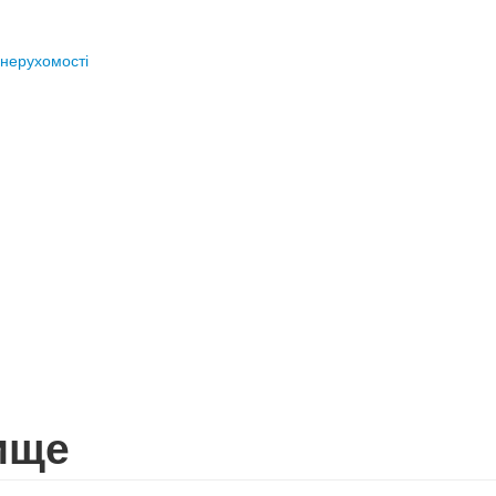
нерухомості
ище