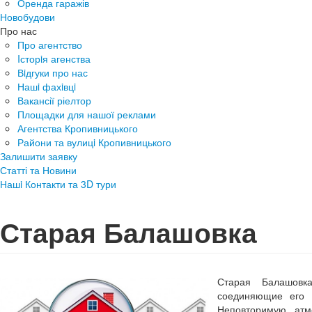
Оренда гаражів
Новобудови
Про нас
Про агентство
Iсторiя агенства
Вiдгуки про нас
Нашi фахiвцi
Вакансії ріелтор
Площадки для нашої реклами
Агентства Кропивницького
Райони та вулицi Кропивницького
Залишити заявку
Статті та Новини
Нашi Контакти та 3D тури
Старая Балашовка
Старая Балашовк
соединяющие его
Неповторимую атм