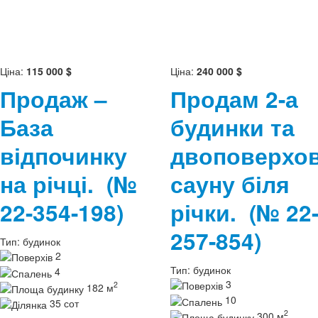
Ціна:
115 000 $
Ціна:
240 000 $
Продаж –
Продам 2-а
База
будинки та
відпочинку
двоповерхо
на річці.
(№
сауну біля
22-354-198)
річки.
(№ 22
257-854)
Тип:
будинок
2
Тип:
будинок
4
3
2
182 м
10
35 сот
2
300 м