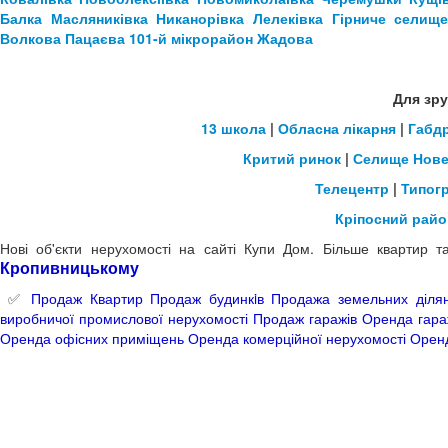
Балка
Масляниківка
Никанорівка
Лелеківка
Гірниче селищ
Волкова
Пацаєва
101-й мікрорайон
Жадова
Для зру
13 школа
|
Обласна лікарня
|
Габд
Критий ринок
|
Селище Нов
Телецентр
|
Типог
Кріпосний райо
Нові об'єкти нерухомості на сайті Купи Дом. Більше квартир 
Кропивницьком
у
✅
Продаж Квартир
Продаж будинкiв
Продажа земельних діля
виробничої промислової нерухомості
Продаж гаражів
Оренда гара
Оренда офісних приміщень
Оренда комерційної нерухомості
Оренд