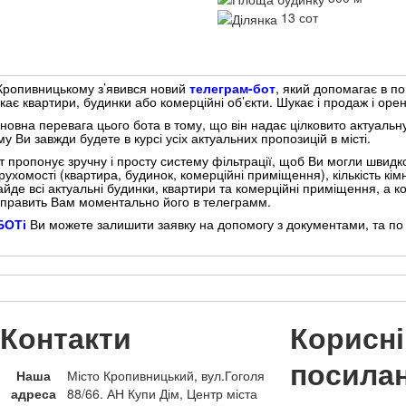
13 сот
Кропивницькому з’явився новий
телеграм-бот
, який допомагає в по
кає квартири, будинки або комерційні об’єкти. Шукає і продаж і орен
новна перевага цього бота в тому, що він надає цілковито актуальн
му Ви завжди будете в курсі усіх актуальних пропозицій в місті.
т пропонує зручну і просту систему фільтрації, щоб Ви могли швидко
рухомості (квартира, будинок, комерційні приміщення), кількість кі
айде всі актуальні будинки, квартири та комерційні приміщення, а
дправить Вам моментально його в телеграмм.
БОТі
Ви можете залишити заявку на допомогу з документами, та по п
Контакти
Корисні
посила
Наша
Місто Кропивницький, вул.Гоголя
адреса
88/66. АН Купи Дім, Центр міста