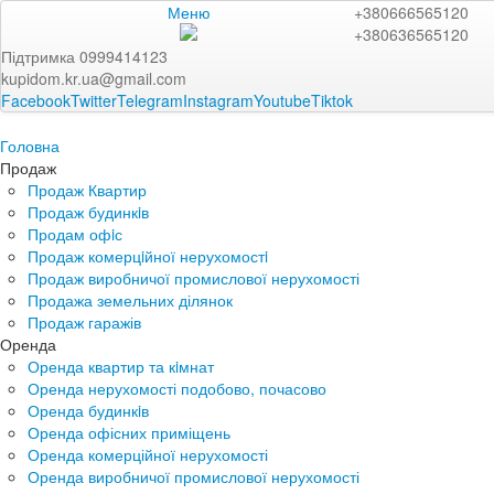
Меню
+380666565120
+380636565120
Підтримка 0999414123
kupidom.kr.ua@gmail.com
Facebook
Twitter
Telegram
Instagram
Youtube
Tiktok
Головна
Продаж
Продаж Квартир
Продаж будинкiв
Продам офiс
Продаж комерцiйної нерухомостi
Продаж виробничої промислової нерухомості
Продажа земельних ділянок
Продаж гаражів
Оренда
Оренда квартир та кiмнат
Оренда нерухомості подобово, почасово
Оренда будинкiв
Оренда офісних приміщень
Оренда комерційної нерухомості
Оренда виробничої промислової нерухомості