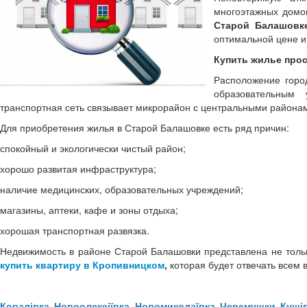
многоэтажных домо
Старой Балашовк
оптимальной цене и
Купить жилье про
Расположение горо
образовательным 
транспортная сеть связывает микрорайон с центральными районам
Для приобретения жилья в Старой Балашовке есть ряд причин:
спокойный и экологически чистый район;
хорошо развитая инфраструктура;
наличие медицинских, образовательных учреждений;
магазины, аптеки, кафе и зоны отдыха;
хорошая транспортная развязка.
Недвижимость в районе Старой Балашовки представлена не толь
купить квартиру в Кропивницком
,
которая будет отвечать всем 
Ковалівка
Новоолексіївка
Новомиколаївка
Черемушки
Кущі