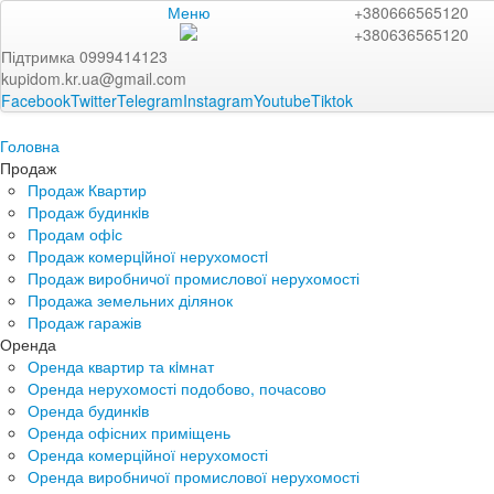
Меню
+380666565120
+380636565120
Підтримка 0999414123
kupidom.kr.ua@gmail.com
Facebook
Twitter
Telegram
Instagram
Youtube
Tiktok
Головна
Продаж
Продаж Квартир
Продаж будинкiв
Продам офiс
Продаж комерцiйної нерухомостi
Продаж виробничої промислової нерухомості
Продажа земельних ділянок
Продаж гаражів
Оренда
Оренда квартир та кiмнат
Оренда нерухомості подобово, почасово
Оренда будинкiв
Оренда офісних приміщень
Оренда комерційної нерухомості
Оренда виробничої промислової нерухомості