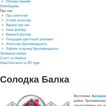
Оренда гаражів
Новобудови
Про нас
Про агентство
Iсторiя агенства
Вiдгуки про нас
Нашi фахiвцi
Вакансії ріелтор
Площадки для нашої реклами
Агентства Кропивницького
Райони та вулицi Кропивницького
Залишити заявку
Статті та Новини
Нашi Контакти та 3D тури
Солодка Балка
Восточнее
Балашо
район Кропивницко
представлена как ч