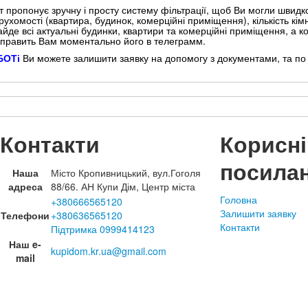
т пропонує зручну і просту систему фільтрації, щоб Ви могли швидко
рухомості (квартира, будинок, комерційні приміщення), кількість кі
айде всі актуальні будинки, квартири та комерційні приміщення, а
дправить Вам моментально його в телеграмм.
БОТі
Ви можете залишити заявку на допомогу з документами, та по п
Контакти
Корисні
посила
Наша
Місто Кропивницький, вул.Гоголя
адреса
88/66. АН Купи Дім, Центр міста
Головна
+380666565120
Залишити заявку
Телефони
+380636565120
Контакти
Підтримка 0999414123
Наш e-
kupidom.kr.ua@gmail.com
mail