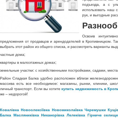
подъезда, а с ул
использовать наш 
рук, и выгодные рас
Разнооб
Освоив интуитивн
предложения от продавцов и арендодателей в Кропивницком. Та
выбрать этот район из общего списка, и рассмотреть варианты вы
частные дома;
квартиры в малоэтажных домах;
земельные участки: с хозяйственными постройками, садами, местам
Район Сладкая Балка удобно расположен вблизи железнодорожног
массива есть все необходимое: магазины, рынки, клиники, шк
личный транспорт. Если вы хотите
купить недвижимость в Кроп
же – недорогой!
Ковалівка
Новоолексіївка
Новомиколаївка
Черемушки
Кущі
Балка
Масляниківка
Никанорівка
Лелеківка
Гірниче селищ