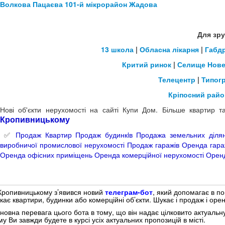
Волкова
Пацаєва
101-й мікрорайон
Жадова
Для зру
13 школа
|
Обласна лікарня
|
Габд
Критий ринок
|
Селище Нов
Телецентр
|
Типог
Кріпосний райо
Нові об'єкти нерухомості на сайті Купи Дом. Більше квартир 
Кропивницьком
у
✅
Продаж Квартир
Продаж будинкiв
Продажа земельних діля
виробничої промислової нерухомості
Продаж гаражів
Оренда гара
Оренда офісних приміщень
Оренда комерційної нерухомості
Оренд
Кропивницькому з’явився новий
телеграм-бот
, який допомагає в по
кає квартири, будинки або комерційні об’єкти. Шукає і продаж і орен
новна перевага цього бота в тому, що він надає цілковито актуальн
му Ви завжди будете в курсі усіх актуальних пропозицій в місті.